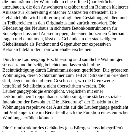
die Innenräume der Wartehalle in eine offene Quartierküche
umzubauen, die den Anwohnern tagsüber und im Rahmen kleinerer
Anlässe zur Zubereitung einfacher Mahlzeiten offensteht. Die
Gebäudehülle wird in ihrer ursprünglichen Gestaltung erhalten und
in Teilbereichen in den Originalzustand zurück renoviert. Die
Gliederung des Neubaus in sichtbare Betonkonstruktionen für
Sockelgeschoss und Aussentreppen, die einen hölzernen Überbau
tragen und einrahmen, lässt das Gebäude an der stadtseitigien
Giebelfassade als Pendent und Gegenüber zur expressiven
Betonarchitektur der Tramwartehalle erscheinen.
Durch die Laubengang Erschliessung sind sämtliche Wohnungen
strassen- und hofseitig belichtet und lassen sich ohne
Beeinträchtigung durch Lärmimmissionen querlüften. Die grösseren
Wohnungen, deren Schlafzimmer zum Teil zur Strasse hin orientiert
sind, liegen auf den oberen Geschossen, wo die Grenzwerte
betreffend Schallschutz nicht überschritten werden. Die
Laubengangtypologie ermöglicht, verglichen mit einer
herkömmlichen Treppenhauserschliessung, eine stärkere soziale
Interaktion der Bewohner. Die „Steuerung“ der Einsicht in die
Wohnungen respektive der Aussicht auf die Laubengänge geschieht
mit Vorhängen, die im Bedarfsfall auch die Funktion eines einfachen
Windfangs erfüllen können.
Die Grundstruktur des Gebäudes (das Bürogeschoss inbegriffen)