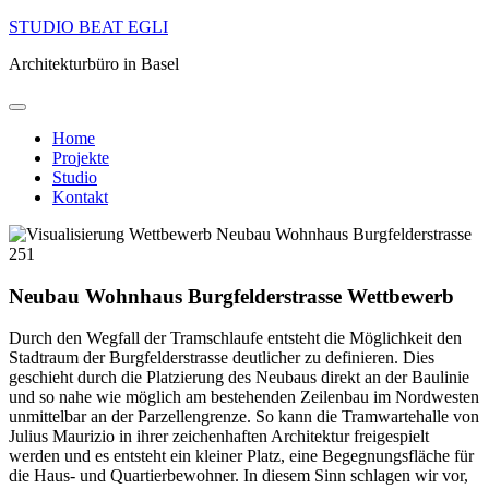
Skip
STUDIO BEAT EGLI
to
Architekturbüro in Basel
content
Home
Pro
j
ekte
Studio
Kontakt
Neubau Wohnhaus Burgfelderstrasse
Wettbewerb
Durch den Wegfall der Tramschlaufe entsteht die Möglichkeit den
Stadtraum der Burgfelderstrasse deutlicher zu definieren. Dies
geschieht durch die Platzierung des Neubaus direkt an der Baulinie
und so nahe wie möglich am bestehenden Zeilenbau im Nordwesten
unmittelbar an der Parzellengrenze. So kann die Tramwartehalle von
Julius Maurizio in ihrer zeichenhaften Architektur freigespielt
werden und es entsteht ein kleiner Platz, eine Begegnungsfläche für
die Haus- und Quartierbewohner. In diesem Sinn schlagen wir vor,