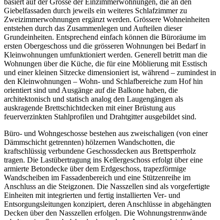
basiert auf der Grösse der Einzimmerwohnungen, die an den
Giebelfassaden durch jeweils ein weiteres Schlafzimmer zu
Zweizimmerwohnungen ergänzt werden. Grössere Wohneinheiten
entstehen durch das Zusammenlegen und Aufteilen dieser
Grundeinheiten. Entsprechend einfach können die Büroräume im
ersten Obergeschoss und die grösseren Wohnungen bei Bedarf in
Kleinwohnungen umfunktioniert werden. Generell betritt man die
Wohnungen über die Küche, die für eine Möblierung mit Esstisch
und einer kleinen Sitzecke dimensioniert ist, während – zumindest in
den Kleinwohnungen – Wohn- und Schlafbereiche zum Hof hin
orientiert sind und Ausgänge auf die Balkone haben, die
architektonisch und statisch analog den Laugengängen als
auskragende Brettschichtdecken mit einer Brüstung aus
feuerverzinkten Stahlprofilen und Drahtgitter ausgebildet sind.
Büro- und Wohngeschosse bestehen aus zweischaligen (von einer
Dämmschicht getrennten) hölzernen Wandschotten, die
kraftschlüssig verbundene Geschossdecken aus Brettsperrholz
tragen. Die Lastübertragung ins Kellergeschoss erfolgt über eine
armierte Betondecke über dem Erdgeschoss, trapezförmige
Wandscheiben im Fassadenbereich und eine Stützenreihe im
Anschluss an die Steigzonen. Die Nasszellen sind als vorgefertigte
Einheiten mit integrierten und fertig installierten Ver- und
Entsorgungsleitungen konzipiert, deren Anschlüsse in abgehängten
Decken über den Nasszellen erfolgen. Die Wohnungstrennwände