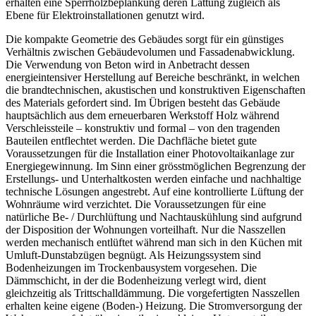
erhalten eine Sperrholzbeplankung deren Lattung zugleich als
Ebene für Elektroinstallationen genutzt wird.
Die kompakte Geometrie des Gebäudes sorgt für ein günstiges
Verhältnis zwischen Gebäudevolumen und Fassadenabwicklung.
Die Verwendung von Beton wird in Anbetracht dessen
energieintensiver Herstellung auf Bereiche beschränkt, in welchen
die brandtechnischen, akustischen und konstruktiven Eigenschaften
des Materials gefordert sind. Im Übrigen besteht das Gebäude
hauptsächlich aus dem erneuerbaren Werkstoff Holz während
Verschleissteile – konstruktiv und formal – von den tragenden
Bauteilen entflechtet werden. Die Dachfläche bietet gute
Voraussetzungen für die Installation einer Photovoltaikanlage zur
Energiegewinnung. Im Sinn einer grösstmöglichen Begrenzung der
Erstellungs- und Unterhaltkosten werden einfache und nachhaltige
technische Lösungen angestrebt. Auf eine kontrollierte Lüftung der
Wohnräume wird verzichtet. Die Voraussetzungen für eine
natürliche Be- / Durchlüftung und Nachtauskühlung sind aufgrund
der Disposition der Wohnungen vorteilhaft. Nur die Nasszellen
werden mechanisch entlüftet während man sich in den Küchen mit
Umluft-Dunstabzügen begnügt. Als Heizungssystem sind
Bodenheizungen im Trockenbausystem vorgesehen. Die
Dämmschicht, in der die Bodenheizung verlegt wird, dient
gleichzeitig als Trittschalldämmung. Die vorgefertigten Nasszellen
erhalten keine eigene (Boden-) Heizung. Die Stromversorgung der