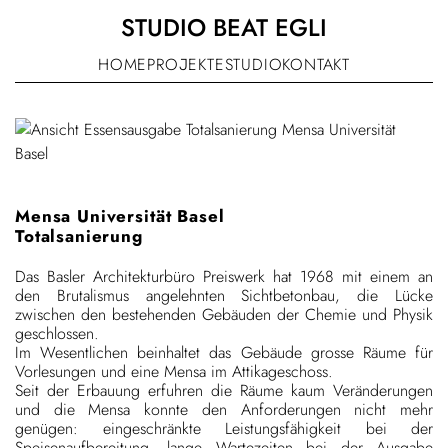
S
STUDIO BEAT EGLI
k
i
HOME
PRO
EKTE
STUDIO
KONTAKT
J
p
t
o
c
o
n
Mensa Universität Basel
t
Totalsanierung
e
n
Das Basler Architekturbüro Preiswerk hat 1968 mit einem an
den Brutalismus angelehnten Sichtbetonbau, die Lücke
t
zwischen den bestehenden Gebäuden der Chemie und Physik
geschlossen.
Im Wesentlichen beinhaltet das Gebäude grosse Räume für
Vorlesungen und eine Mensa im Attikageschoss.
Seit der Erbauung erfuhren die Räume kaum Veränderungen
und die Mensa konnte den Anforderungen nicht mehr
genügen: eingeschränkte Leistungsfähigkeit bei der
Speisenaufbereitung, lange Wartezeiten bei der Ausgabe